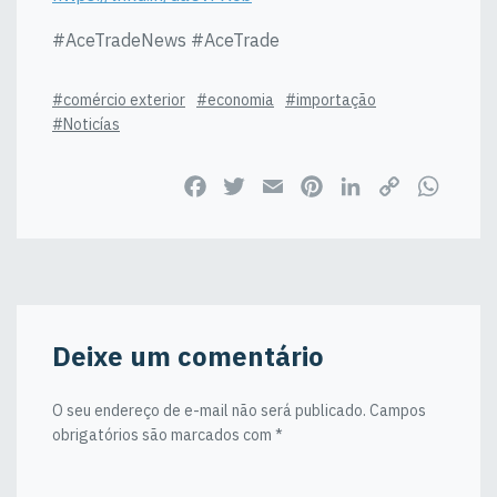
#AceTradeNews #AceTrade
#comércio exterior
#economia
#importação
#Noticías
Facebook
Twitter
Email
Pinterest
LinkedIn
Copy
WhatsApp
Link
Deixe um comentário
O seu endereço de e-mail não será publicado.
Campos
obrigatórios são marcados com
*