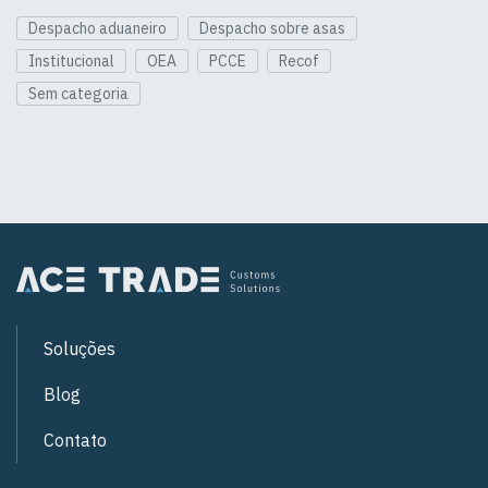
Despacho aduaneiro
Despacho sobre asas
Institucional
OEA
PCCE
Recof
Sem categoria
Soluções
Blog
Contato