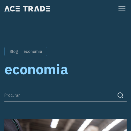
Pular
para
o
conteúdo
Blog
economia
economia