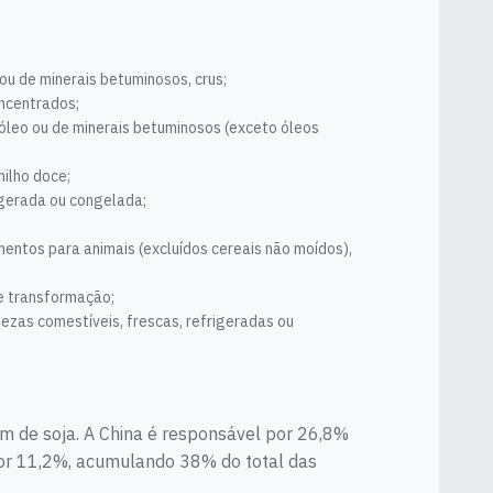
ou de minerais betuminosos, crus;
oncentrados;
óleo ou de minerais betuminosos (exceto óleos
milho doce;
igerada ou congelada;
imentos para animais (excluídos cereais não moídos),
de transformação;
dezas comestíveis, frescas, refrigeradas ou
m de soja. A China é responsável por 26,8%
or 11,2%, acumulando 38% do total das