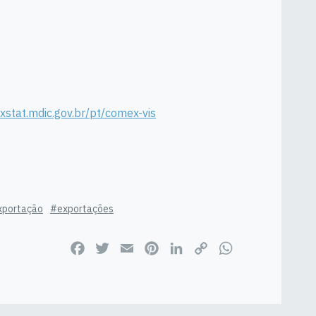
xstat.mdic.gov.br/pt/comex-vis
xportação
#exportações
Facebook
Twitter
Email
Pinterest
LinkedIn
Copy
WhatsApp
Link