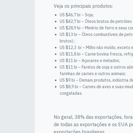
Veja os principais produtos:
US $46,7 bi – Soja;
US $42,7 bi – Óleos brutos de petróleo 
US $28,9 bi – Minério de ferro e seus c
US $13 bi – Óleos combustíveis de petr
brutos) ;
US $12,3 bi – Milho não moído, exceto 
US $11,8 bi – Carne bovina fresca, refr
US $11 bi – Açucares e melados;
US $11 bi – Farelos de soja e outros al
farinhas de carnes e outros animais;
US $9 bi – Demais produtos, indústria 
US $8,9 bi – Carnes de aves e suas miu
congeladas.
No geral, 38% das exportações, fora
de todas as exportações e os EUA p
exportações brasileiras.