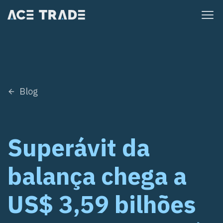
Pular
para
o
conteúdo
Blog
Superávit da
balança chega a
US$ 3,59 bilhões