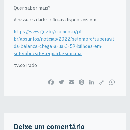
Quer saber mais?
Acesse os dados oficiais disponíveis em:
https://www.gov.br/economia/pt-
br/assuntos/noticias/2022/setembro/superavit-
da-balanca-chega-a-us-3-59-bilhoes-em-
setembro-ate-a-quarta-semana
#AceTrade
Facebook
Twitter
Email
Pinterest
LinkedIn
Copy
WhatsApp
Link
Deixe um comentário