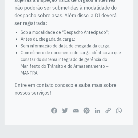
sujeitas à inspeção física de órgãos anuentes
não poderão ser submetidas à modalidade do
despacho sobre asas. Além disso, a DI deverá
ser registrada:
Sob a modalidade de “Despacho Antecipado”;
Antes da chegada da carga;
Sem informação de data de chegada da carga;
Com número de documento de carga idêntico ao que
constar do sistema integrado de gerência do
Manifesto do Trânsito e do Armazenamento –
MANTRA.
Entre em contato conosco e saiba mais sobre
nossos serviços!
Facebook
Twitter
Email
Pinterest
LinkedIn
Copy
WhatsApp
Link