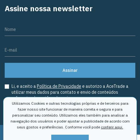
Assine nossa newsletter
Nome
E-mail
Assinar
Li, e aceito a
Política de Privacidade
e autorizo a AceTrade a
utilizar meus dados para contato e envio de conteúdos
referentes à gestão aduaneira.
Utilizamos Cookies e outras tecnologias próprias e de terceiros para
fazer nosso site funcionar de maneira correta e segura e para
personalizar seu conteúdo. Utilizamos eles também para analisar a
navegação dos usuários e poder ajustar a publicidade de acordo com
seus gostos e preferências. Conforme você pode
conferir aqui.
Política de privacidade
Termos de Uso