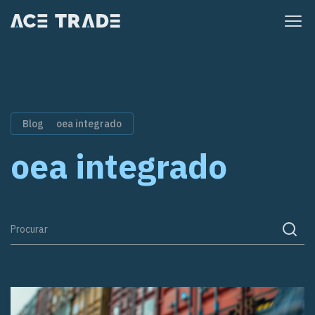
Pular
para
o
conteúdo
Blog
oea integrado
oea integrado