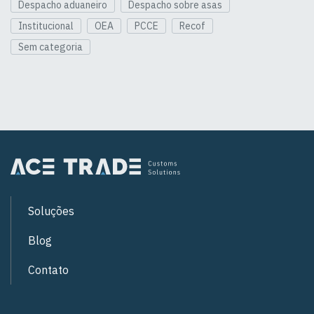
Despacho aduaneiro
Despacho sobre asas
Institucional
OEA
PCCE
Recof
Sem categoria
Soluções
Blog
Contato